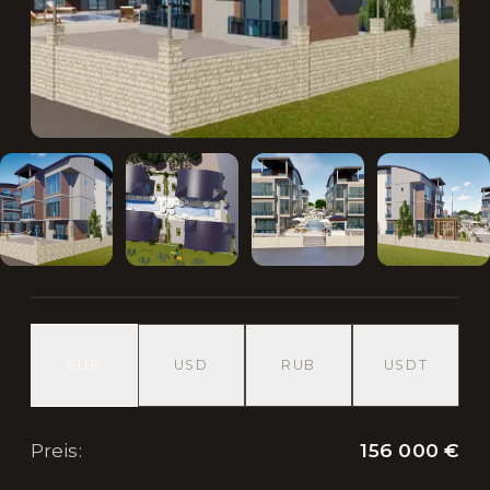
EUR
USD
RUB
USDT
156 000 €
Preis
: