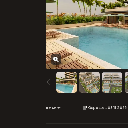
Gepostet
:
03.11.2025
ID:
4689