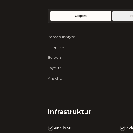
Objekt
W
Immobilientyp
:
Bauphase
:
Bereich
:
Layout
:
Ansicht
:
Infrastruktur
Pavillons
Vid