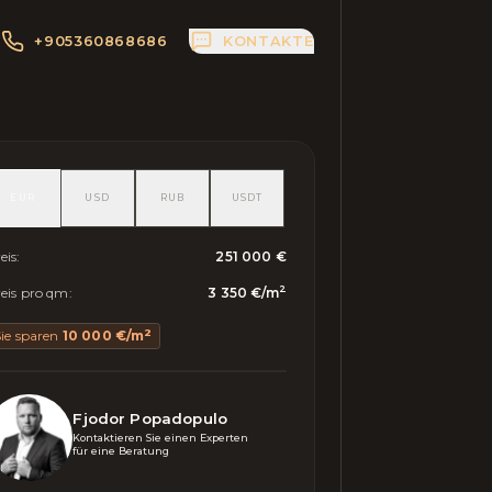
+905360868686
KONTAKTE
EUR
USD
RUB
USDT
eis
:
251 000 €
2
eis pro qm
:
3 350 €
/
m
2
ie sparen
10 000 €
/
m
Fjodor Popadopulo
Kontaktieren Sie einen Experten 

für eine Beratung