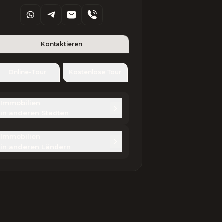
Kontaktieren
Online-Tour
Kostenlose Tour
Immobilien 

in anderen Städten
Immobilien 

in anderen Ländern