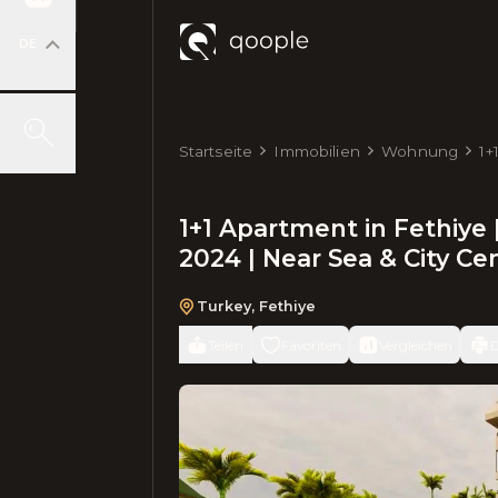
DE
Startseite
Immobilien
Wohnung
1+
Co
1+1 Apartment in Fethiye 
2024 | Near Sea & City Ce
Turkey
,
Fethiye
Teilen
Favoriten
Vergleichen
D