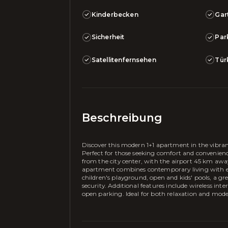
Kinderbecken
Gar
Sicherheit
Par
Satellitenfernsehen
Tür
Beschreibung
Discover this modern 1+1 apartment in the vibrant
Perfect for those seeking comfort and convenienc
from the city center, with the airport 45 km away.
apartment combines contemporary living with exce
children's playground, open and kids' pools, a gr
security. Additional features include wireless in
open parking. Ideal for both relaxation and moder