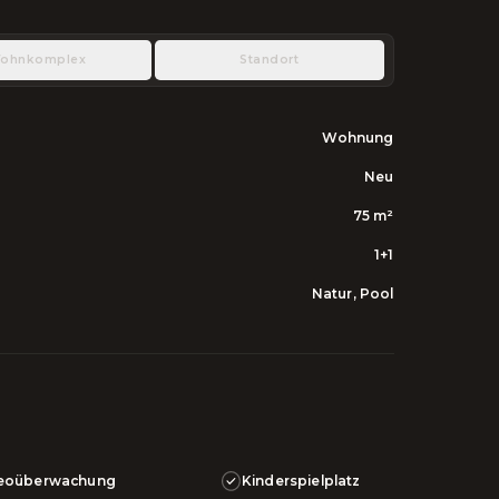
ohnkomplex
Standort
Wohnung
Neu
75
m²
1+1
Natur, Pool
eoüberwachung
Kinderspielplatz