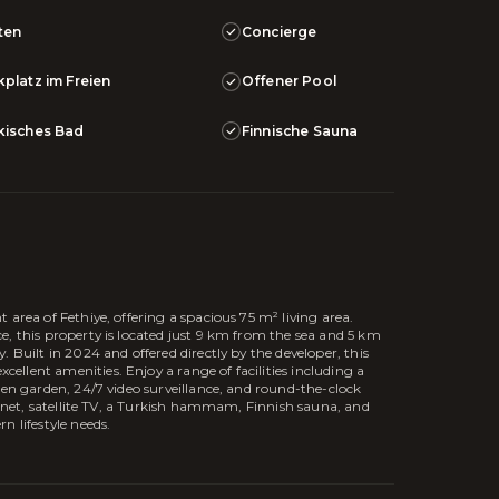
ten
Concierge
kplatz im Freien
Offener Pool
kisches Bad
Finnische Sauna
 area of Fethiye, offering a spacious 75 m² living area.
e, this property is located just 9 km from the sea and 5 km
 Built in 2024 and offered directly by the developer, this
llent amenities. Enjoy a range of facilities including a
een garden, 24/7 video surveillance, and round-the-clock
ternet, satellite TV, a Turkish hammam, Finnish sauna, and
n lifestyle needs.