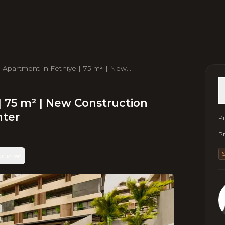
1 Apartment in Fethiye | 75 m² | New
nstruction 2024 | Near Sea & City Center
| 75 m² | New Construction
nter
Pr
Pr
S
rucken