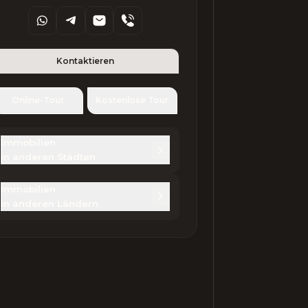
Kontaktieren
Online-Tour
Kostenlose Tour
Immobilien 

in anderen Städten
Immobilien 

in anderen Ländern