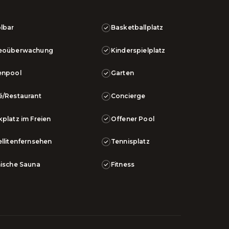
lbar
Basketballplatz
eoüberwachung
Kinderspielplatz
enpool
Garten
é/Restaurant
Concierge
kplatz im Freien
Offener Pool
ellitenfernsehen
Tennisplatz
nische Sauna
Fitness