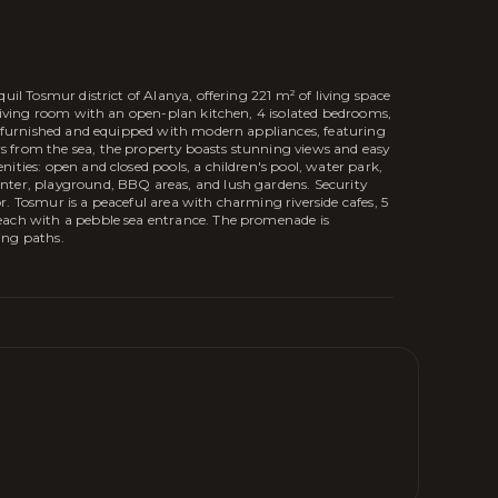
uil Tosmur district of Alanya, offering 221 m² of living space
s living room with an open-plan kitchen, 4 isolated bedrooms,
ly furnished and equipped with modern appliances, featuring
 from the sea, the property boasts stunning views and easy
ities: open and closed pools, a children's pool, water park,
nter, playground, BBQ areas, and lush gardens. Security
. Tosmur is a peaceful area with charming riverside cafes, 5
each with a pebble sea entrance. The promenade is
ing paths.