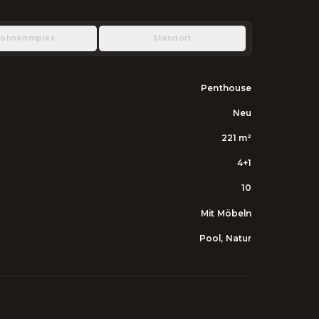
ohnkomplex
Standort
Penthouse
Neu
221
m²
4+1
10
Mit Möbeln
Pool, Natur