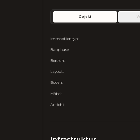
Objekt
W
Immobilientyp
:
Bauphase
:
Bereich
:
Layout
:
Boden
:
Möbel
:
Ansicht
:
Infrastruktur