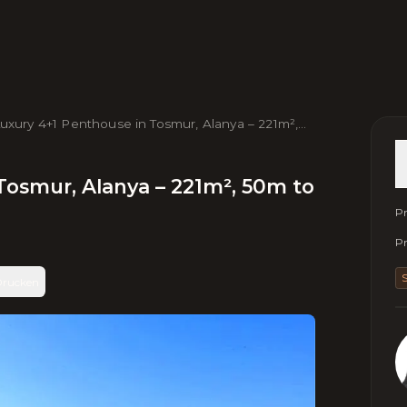
uxury 4+1 Penthouse in Tosmur, Alanya – 221m²,
0m to Sea, 10th Floor
Tosmur, Alanya – 221m², 50m to
Pr
Pr
S
rucken