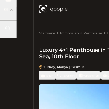
DE
Startseite
Immobilien
Penthouse
L
5
Luxury 4+1 Penthouse in 
Sea, 10th Floor
Turkey
,
Alanya
| Tosmur
Teilen
Favoriten
Vergleichen
D