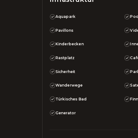
Aquapark
Poo
Pavillons
Vid
Kinderbecken
Inn
Rastplatz
Caf
Sicherheit
Par
Wanderwege
Sat
Türkisches Bad
Fin
Generator