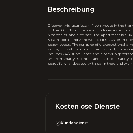
Beschreibung
Discover this luxurious 4+1 penthouse in the tranq
on the 10th floor. The layout includes a spaciou
3 balconies, and a terrace. The apartment is ful
3 bathrooms and 2 shower cabins. Just 50 meters
beach access. The complex offers exceptional amen
sauna, Turkish hammam, tennis court, fitness ce
includes 24/7 surveillance and a backup generator
km from Alanya's center, and features a sandy b
beautifully landscaped with palm trees and walk
Kostenlose Dienste
Kundendienst