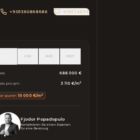
+905360868686
KONTAKTE
EUR
USD
RUB
USDT
eis
:
688 000 €
2
eis pro qm
:
3 110 €
/
m
2
ie sparen
10 000 €
/
m
Fjodor Popadopulo
Kontaktieren Sie einen Experten 

für eine Beratung