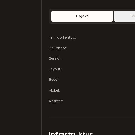
Objekt
W
Immobilientyp
:
Bauphase
:
Bereich
:
Layout
:
Boden
:
Möbel
:
Ansicht
:
Infrastruktur