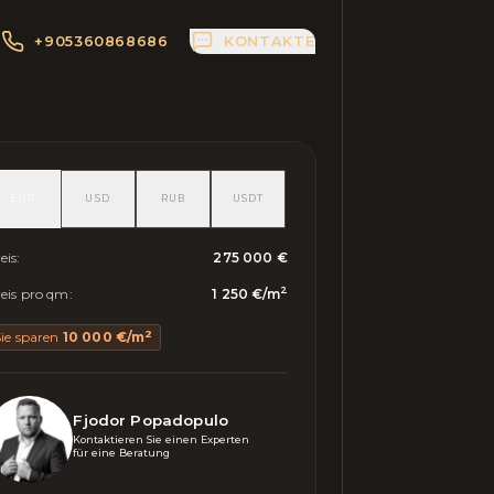
+905360868686
KONTAKTE
EUR
USD
RUB
USDT
eis
:
275 000 €
2
eis pro qm
:
1 250 €
/
m
2
ie sparen
10 000 €
/
m
Fjodor Popadopulo
Kontaktieren Sie einen Experten 

für eine Beratung