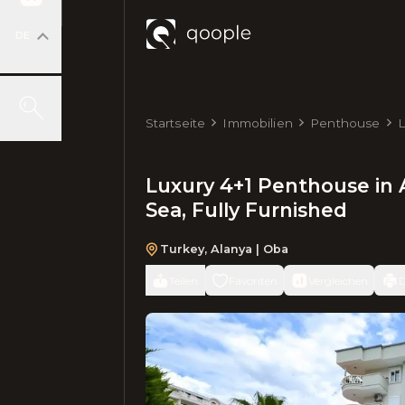
DE
Startseite
Immobilien
Penthouse
L
2
Luxury 4+1 Penthouse in 
Sea, Fully Furnished
Turkey
,
Alanya
| Oba
Teilen
Favoriten
Vergleichen
D