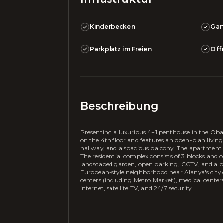
Kinderbecken
Gar
Parkplatz im Freien
Off
Beschreibung
Presenting a luxurious 4+1 penthouse in the Oba d
on the 4th floor and features an open-plan livi
hallway, and a spacious balcony. The apartment 
The residential complex consists of 3 blocks and 
landscaped garden, open parking, CCTV, and a ba
European-style neighborhood near Alanya's city c
centers (including Metro Market), medical centers,
internet, satellite TV, and 24/7 security.