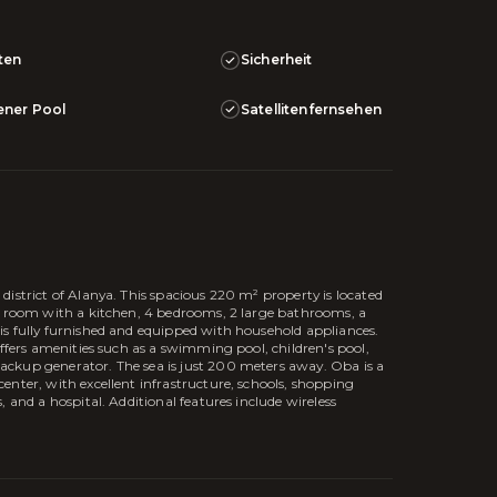
ten
Sicherheit
ener Pool
Satellitenfernsehen
istrict of Alanya. This spacious 220 m² property is located
ng room with a kitchen, 4 bedrooms, 2 large bathrooms, a
is fully furnished and equipped with household appliances.
offers amenities such as a swimming pool, children's pool,
ckup generator. The sea is just 200 meters away. Oba is a
enter, with excellent infrastructure, schools, shopping
 and a hospital. Additional features include wireless