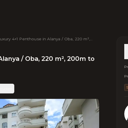
uxury 4+1 Penthouse in Alanya / Oba, 220 m²,
00m to Sea, Fully Furnished
Alanya / Oba, 220 m², 200m to
Pr
Pr
S
rucken