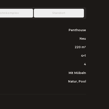
ohnkomplex
Standort
Penthouse
Neu
220
m²
4+1
4
Mit Möbeln
Natur, Pool