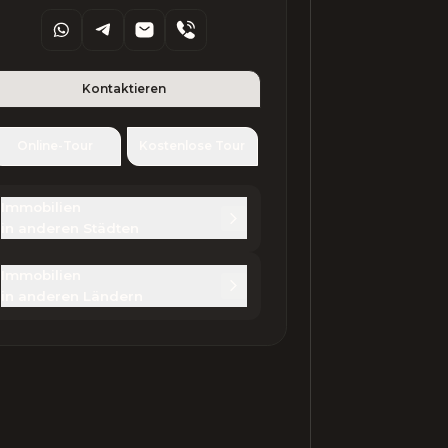
Kontaktieren
Online-Tour
Kostenlose Tour
Immobilien 

in anderen Städten
Immobilien 

in anderen Ländern