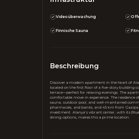
Videoüberwachung
Off
Finnische Sauna
Fit
Beschreibung
Discover a modern apartment in the heart of Ala
located on the first floor of a five-story building
terrace—perfect for relaxing evenings. The apart
comfortable move-in experience. The residence of
sauna, outdoor pool, and well-maintained commu
pharmacies, and banks, and 45 km from Gazipaşa A
investment. Alanya’s vibrant center, with its Blu
dining options, makes this a prime location.