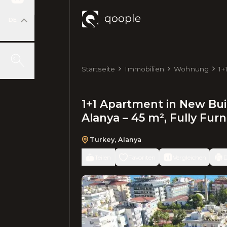
DE
Startseite
Immobilien
Wohnung
1+
Ce
1+1 Apartment in New Bui
Alanya – 45 m², Fully Fur
Turkey
,
Alanya
Teilen
Favoriten
Vergleichen
D