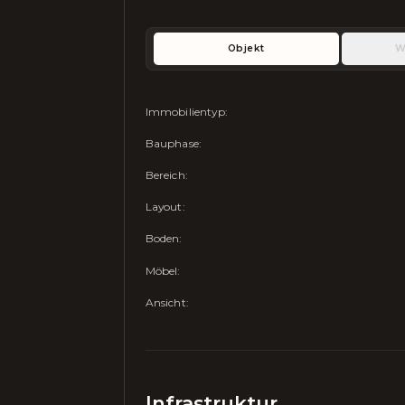
Objekt
W
Immobilientyp
:
Bauphase
:
Bereich
:
Layout
:
Boden
:
Möbel
:
Ansicht
:
Infrastruktur