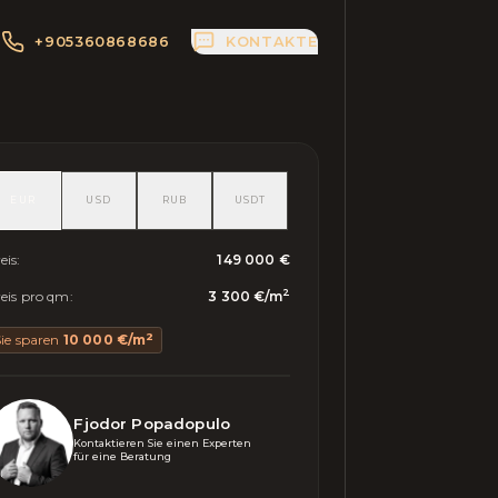
+905360868686
KONTAKTE
EUR
USD
RUB
USDT
eis
:
149 000 €
2
eis pro qm
:
3 300 €
/
m
2
ie sparen
10 000 €
/
m
Fjodor Popadopulo
Kontaktieren Sie einen Experten 

für eine Beratung