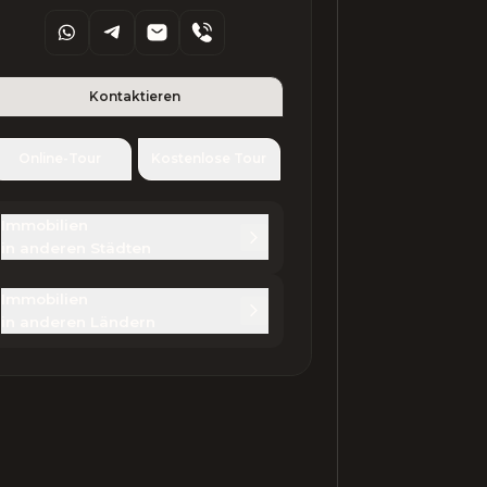
Kontaktieren
Online-Tour
Kostenlose Tour
Immobilien 

in anderen Städten
Immobilien 

in anderen Ländern