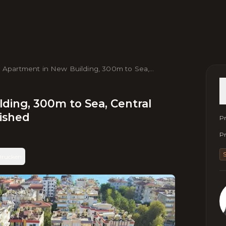
1 Apartment in New Building, 300m to Sea,
ntral Alanya – 45 m², Fully Furnished
lding, 300m to Sea, Central
nished
Pr
Pr
S
rucken