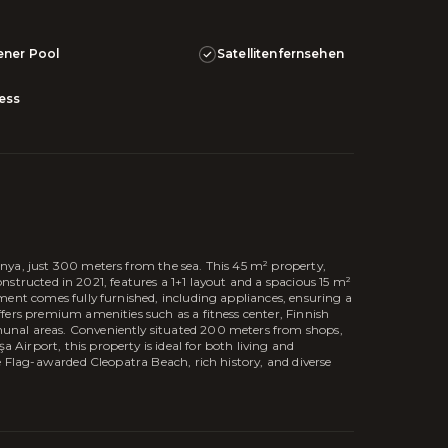
ener Pool
Satellitenfernsehen
ness
nya, just 300 meters from the sea. This 45 m² property,
 constructed in 2021, features a 1+1 layout and a spacious 15 m²
ment comes fully furnished, including appliances, ensuring a
fers premium amenities such as a fitness center, Finnish
nal areas. Conveniently situated 200 meters from shops,
irport, this property is ideal for both living and
e Flag-awarded Cleopatra Beach, rich history, and diverse