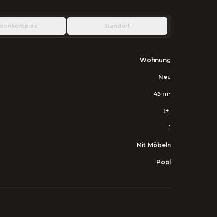
ohnkomplex
Standort
Wohnung
Neu
45
m²
1+1
1
Mit Möbeln
Pool