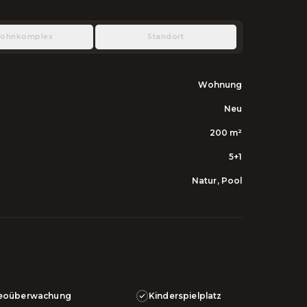
ohnkomplex
Standort
Wohnung
Neu
200
m²
5+1
Natur, Pool
eoüberwachung
Kinderspielplatz