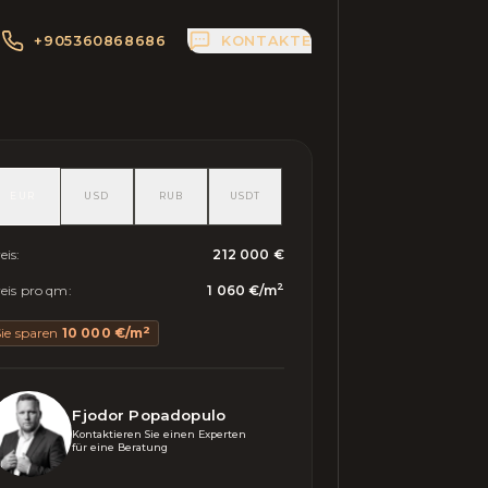
+905360868686
KONTAKTE
EUR
USD
RUB
USDT
eis
:
212 000 €
2
eis pro qm
:
1 060 €
/
m
2
ie sparen
10 000 €
/
m
Fjodor Popadopulo
Kontaktieren Sie einen Experten 

für eine Beratung