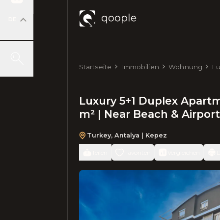
DE
Startseite
Immobilien
Wohnung
Lu
20
Luxury 5+1 Duplex Apartm
m² | Near Beach & Airport
Turkey
,
Antalya
| Kepez
Teilen
Favoriten
Vergleichen
D