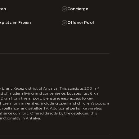
ten
Concierge
kplatz im Freien
Offener Pool
vibrant Kepez district of Antalya. This spacious 200 m²
end of modern living and convenience. Located just 6 km
 2 km from the airport, it ensures easy access to key
f premium amenities, including open and children's pools, a
veillance, and satellite TV. Additional perks like wireless
nhance comfort. Offered directly by the developer, this
unctionality in Antalya.