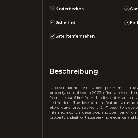
Kinderbecken
Gar
Sicherheit
Par
Satellitenfernsehen
Beschreibung
Discover luxurious 5+1 duplex apartments in the 
property, completed in 2022, offers a perfect bl
from the sea, 5 km from the city center, and only
destinations. The development features a range o
playground, green gardens, 24/7 security, video sur
internet, a concierge service, and open parking e
property is ideal for those seeking elegance and f