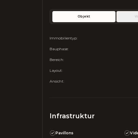
Objekt
W
Immobilientyp
:
Bauphase
:
Bereich
:
Layout
:
Ansicht
:
Infrastruktur
Pavillons
Vid