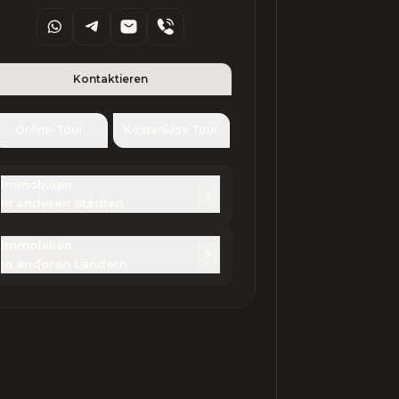
Kontaktieren
Online-Tour
Kostenlose Tour
Immobilien 

in anderen Städten
Immobilien 

in anderen Ländern