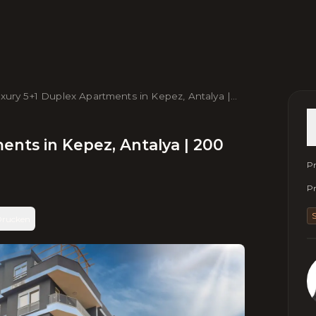
xury 5+1 Duplex Apartments in Kepez, Antalya |
0 m² | Near Beach & Airport
ents in Kepez, Antalya | 200
Pr
Pr
S
rucken