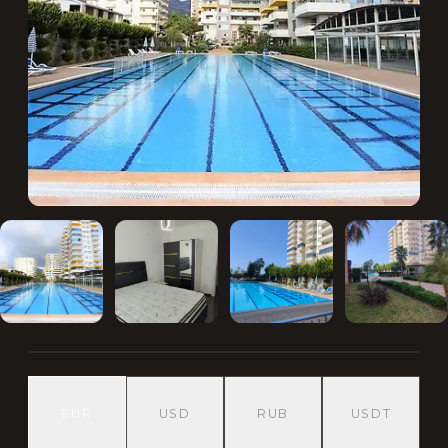
EUR
USD
RUB
USDT