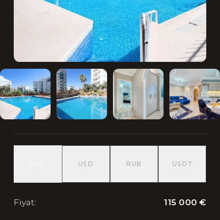
EUR
USD
RUB
USDT
115 000 €
Fiyat
: