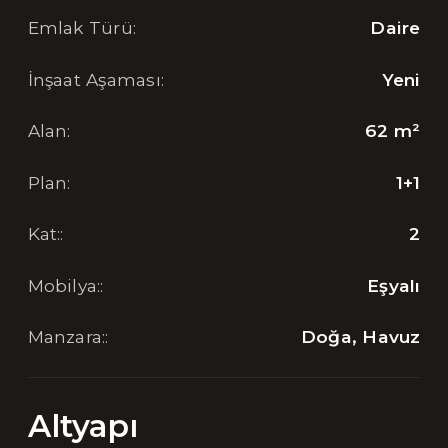
Emlak Türü
:
Daire
İnşaat Aşaması
:
Yeni
Alan
:
62
m²
Plan
:
1+1
Kat:
:
2
Mobilya:
:
Eşyalı
Manzara:
:
Doğa, Havuz
Altyapı