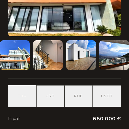
EUR
USD
RUB
USDT
660 000 €
Fiyat
: