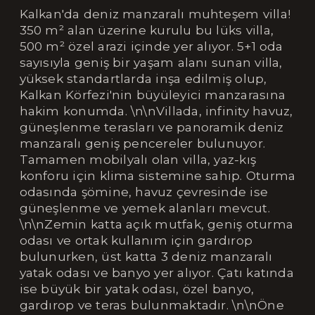
Kalkan'da deniz manzaralı muhteşem villa!
350 m² alan üzerine kurulu bu lüks villa,
500 m² özel arazi içinde yer alıyor. 5+1 oda
sayısıyla geniş bir yaşam alanı sunan villa,
yüksek standartlarda inşa edilmiş olup,
Kalkan Körfezi'nin büyüleyici manzarasına
hakim konumda. \n\nVillada, infinity havuz,
güneşlenme terasları ve panoramik deniz
manzaralı geniş pencereler bulunuyor.
Tamamen mobilyalı olan villa, yaz-kış
konforu için klima sistemine sahip. Oturma
odasında şömine, havuz çevresinde ise
güneşlenme ve yemek alanları mevcut.
\n\nZemin katta açık mutfak, geniş oturma
odası ve ortak kullanım için gardırop
bulunurken, üst katta 3 deniz manzaralı
yatak odası ve banyo yer alıyor. Çatı katında
ise büyük bir yatak odası, özel banyo,
gardırop ve teras bulunmaktadır. \n\nÖne