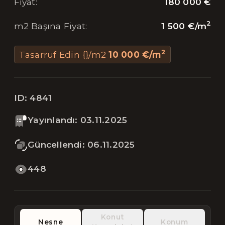
180 000 €
Fiyat
:
2
1 500 €
/
m
m2 Başına Fiyat
:
2
Tasarruf Edin {}/m2
10 000 €
/
m
ID:
4841
Yayınlandı
:
03.11.2025
Güncellendi
:
06.11.2025
448
Konut
Nesne
Konum