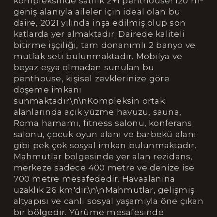
kompleksinde satılık 2+1 penthouse! 120 m²
geniş alanıyla aileler için ideal olan bu
daire, 2021 yılında inşa edilmiş olup son
katlarda yer almaktadır. Dairede kaliteli
bitirme işçiliği, tam donanımlı 2 banyo ve
mutfak seti bulunmaktadır. Mobilya ve
beyaz eşya olmadan sunulan bu
penthouse, kişisel zevklerinize göre
döşeme imkanı
sunmaktadır.\n\nKompleksin ortak
alanlarında açık yüzme havuzu, sauna,
Roma hamamı, fitness salonu, konferans
salonu, çocuk oyun alanı ve barbekü alanı
gibi pek çok sosyal imkan bulunmaktadır.
Mahmutlar bölgesinde yer alan rezidans,
merkeze sadece 400 metre ve denize ise
700 metre mesafededir. Havaalanına
uzaklık 26 km'dir.\n\nMahmutlar, gelişmiş
altyapısı ve canlı sosyal yaşamıyla öne çıkan
bir bölgedir. Yürüme mesafesinde