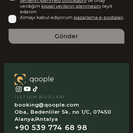
verilerin işlenmesi politikasını
ve onay
verdiğim
kişisel verilerin işlenmesini
teyit
ederim
Almayı kabul ediyorum
pazarlama e-postaları
.
Gönder
İLETIŞIM BILGILERI
booking@qoople.com
Oba, Bedenliler Sk. no 1/C, 07450
Alanya/Antalya
+90 539 774 68 98