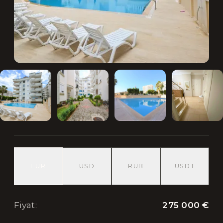
EUR
USD
RUB
USDT
275 000 €
Fiyat
: