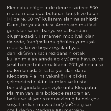
Kleopatra bölgesinde denize sadece 500
metre mesafede bulunan bu şık ve ferah
1+1 daire, 60 m² kullanım alanına sahiptir.
Daire, bir yatak odası, Amerikan mutfaklı
geniş bir salon, banyo ve balkondan
oluşmaktadır. Tamamen mobilyalı olan
dairede, fotoğraflarda görülen yumuşak
mobilyalar ve beyaz eşyalar fiyata
dahildir.\n\n4 katlı rezidansın ortak
kullanım alanlarında açık yüzme havuzu ve
yeşil bahçe bulunmaktadır. 2011 yılında inşa
edilen binada 2. katta yer alan daire,
Kleopatra Plajı'na yakınlığı ile dikkat
çekmektedir. Altın kumları ve kristal
berraklığındaki deniziyle ünlü Kleopatra
Plajı'nın yanı sıra bölgede restoranlar,
barlar ve alışveriş merkezleri gibi pek çok
sosyal imkan mevcuttur.\n\nÖne çıkan
özellikler:\n- Merkeze 100 metre\n-