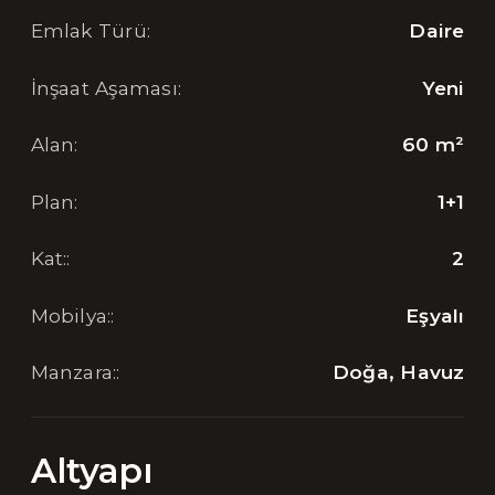
Emlak Türü
:
Daire
İnşaat Aşaması
:
Yeni
Alan
:
60
m²
Plan
:
1+1
Kat:
:
2
Mobilya:
:
Eşyalı
Manzara:
:
Doğa, Havuz
Altyapı