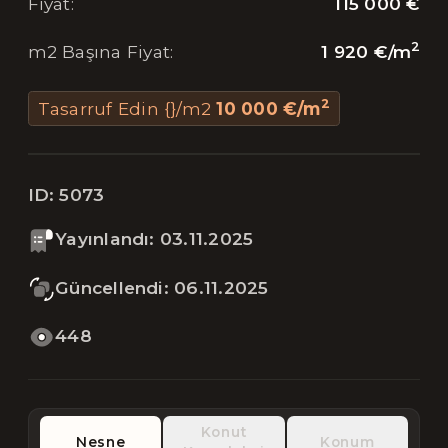
115 000 €
Fiyat
:
2
1 920 €
/
m
m2 Başına Fiyat
:
2
Tasarruf Edin {}/m2
10 000 €
/
m
ID:
5073
Yayınlandı
:
03.11.2025
Güncellendi
:
06.11.2025
448
Konut
Nesne
Konum