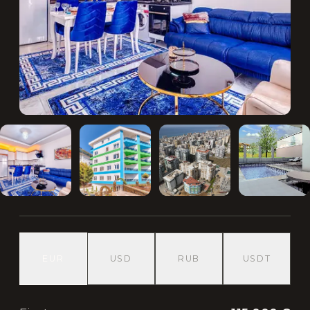
EUR
USD
RUB
USDT