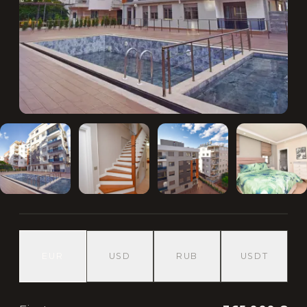
EUR
USD
RUB
USDT