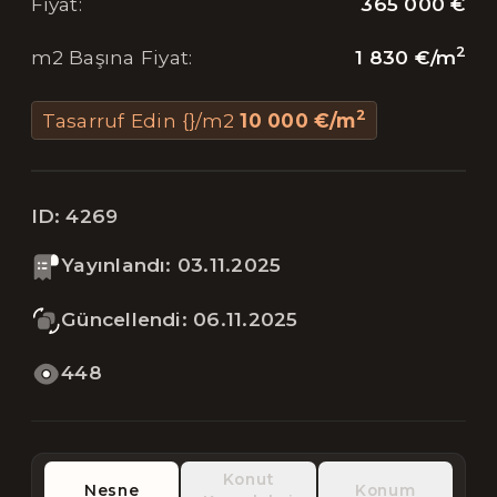
365 000 €
Fiyat
:
2
1 830 €
/
m
m2 Başına Fiyat
:
2
Tasarruf Edin {}/m2
10 000 €
/
m
ID:
4269
Yayınlandı
:
03.11.2025
Güncellendi
:
06.11.2025
448
Konut
Nesne
Konum