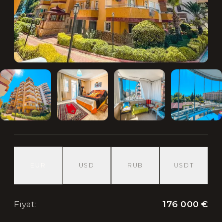
EUR
USD
RUB
USDT
176 000 €
Fiyat
: