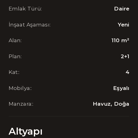
Emlak Türü
:
Daire
İnşaat Aşaması
:
Yeni
Alan
:
110
m²
Plan
:
2+1
Kat:
:
4
Mobilya:
:
Eşyalı
Manzara:
:
Havuz, Doğa
Altyapı