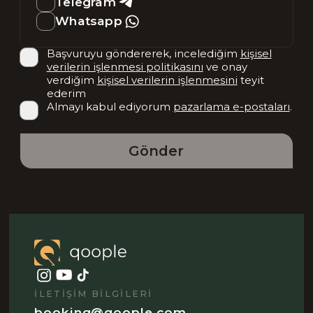
Telegram
Whatsapp
Başvuruyu göndererek, incelediğim
kişisel
verilerin işlenmesi politikasını
ve onay
verdiğim
kişisel verilerin işlenmesini
teyit
ederim
Almayı kabul ediyorum
pazarlama e-postaları
.
Gönder
İLETIŞIM BILGILERI
booking@qoople.com