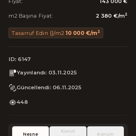
143 000 €
Fiyat
:
2
2 380 €
/
m
m2 Başına Fiyat
:
2
Tasarruf Edin {}/m2
10 000 €
/
m
ID:
6147
Yayınlandı
:
03.11.2025
Güncellendi
:
06.11.2025
448
Konut
Nesne
Konum