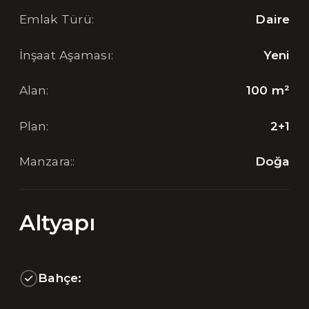
Emlak Türü
:
Daire
İnşaat Aşaması
:
Yeni
Alan
:
100
m²
Plan
:
2+1
Manzara:
:
Doğa
Altyapı
Bahçe: