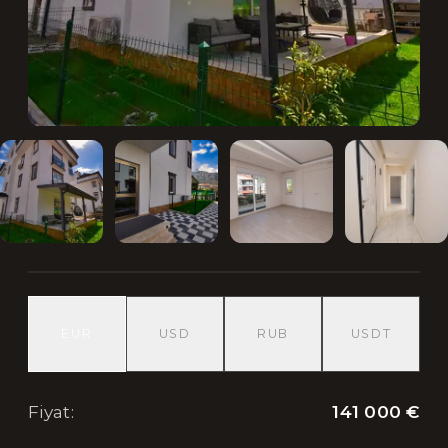
EUR
USD
RUB
USDT
141 000 €
Fiyat
: