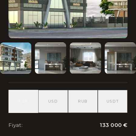
EUR
USD
RUB
USDT
133 000 €
Fiyat
: