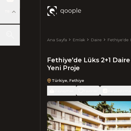
TR
Ana Sayfa
Emlak
Daire
Fethiye'de 
Yeni Proje
Fethiye'de Lüks 2+1 Dair
Yeni Proje
Türkiye
,
Fethiye
Paylaşmak
Favoriler
Karşılaştırma