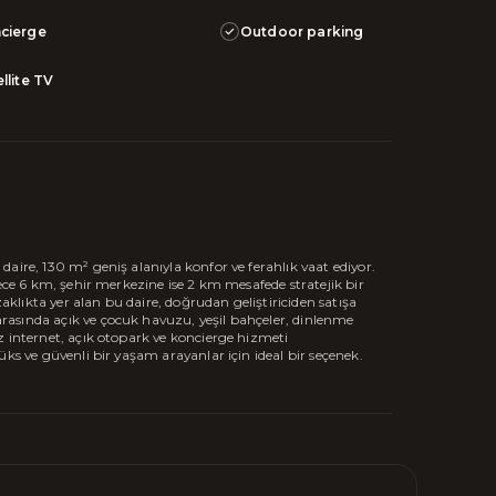
cierge
Outdoor parking
llite TV
aire, 130 m² geniş alanıyla konfor ve ferahlık vaat ediyor.
dece 6 km, şehir merkezine ise 2 km mesafede stratejik bir
lıkta yer alan bu daire, doğrudan geliştiriciden satışa
asında açık ve çocuk havuzu, yeşil bahçeler, dinlenme
z internet, açık otopark ve koncierge hizmeti
üks ve güvenli bir yaşam arayanlar için ideal bir seçenek.