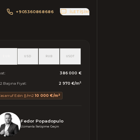
+905360868686
İLETIŞIM
EUR
USD
RUB
USDT
yat
:
386 000 €
2
 Başına Fiyat
:
2 970 €
/
m
2
Tasarruf Edin {}/m2
10 000 €
/
m
Fedor Popadopulo
Uzmanla İletişime Geçin