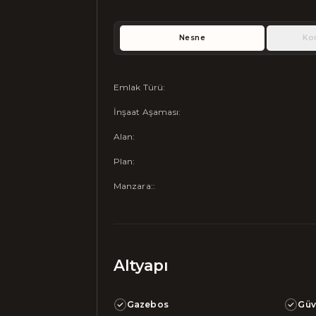
Nesne
Ko
Emlak Türü
:
İnşaat Aşaması
:
Alan
:
Plan
:
Manzara:
:
Altyapı
Gazebos
Güv