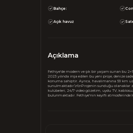
Bahçe:
Con
Açık havuz
Sate
Açıklama
Fethiye'de modern ve şık bir yaşam sunan bu 2+1 d
2023 yılında inşa edilen bu yeni proje, denize sa
konuma sahiptir. Ayrıca, havalimanına 59 km uzak
sunulmaktadır.\n\nProjenin sunduğu olanaklar ar
kulübeleri, 24/7 video gözetim, uydu TV, kablosu
bulunmaktadır. Fethiye'nin keyifli atmosferinde l