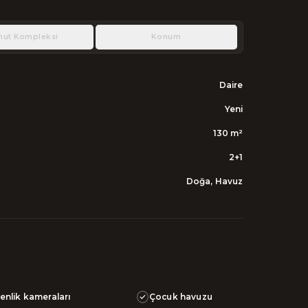
nut Kompleksi
Konum
Daire
Yeni
130
m²
2+1
Doğa, Havuz
enlik kameraları
Çocuk havuzu