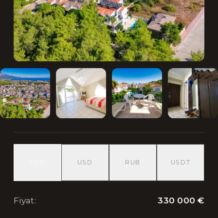
EUR
USD
RUB
USDT
330 000 €
Fiyat
: