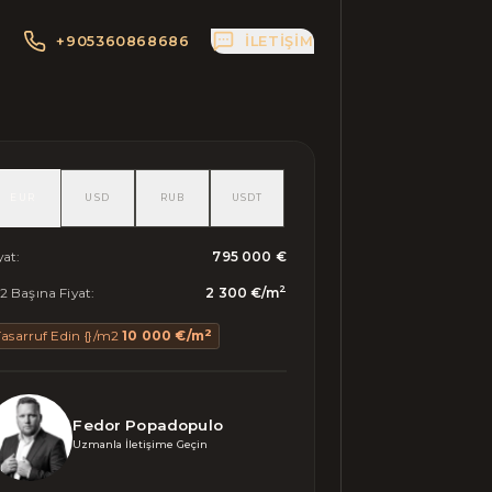
+905360868686
İLETIŞIM
EUR
USD
RUB
USDT
yat
:
795 000 €
2
 Başına Fiyat
:
2 300 €
/
m
2
Tasarruf Edin {}/m2
10 000 €
/
m
Fedor Popadopulo
Uzmanla İletişime Geçin