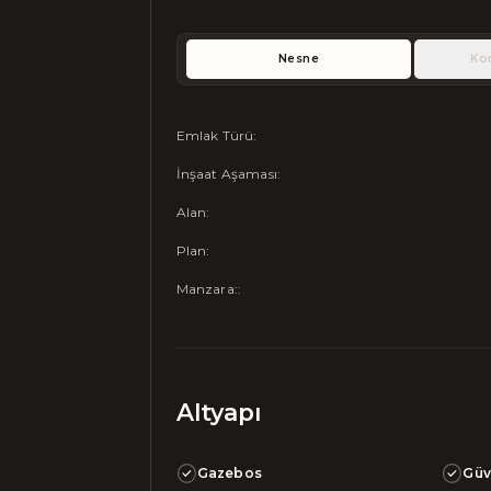
Nesne
Ko
Emlak Türü
:
İnşaat Aşaması
:
Alan
:
Plan
:
Manzara:
:
Altyapı
Gazebos
Güv