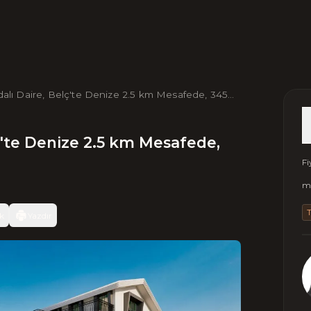
alı Daire, Belç'te Denize 2.5 km Mesafede, 345
ç'te Denize 2.5 km Mesafede,
Fi
m2
k
Yazdır