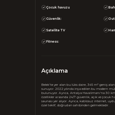
Çocuk havuzu
Bah
Güvenlik:
Out
Satellite TV
Ha
Fitness:
Açıklama
Belek'te yer alan bu lüks daire, 345 m² geniş alan
sunuyor. 2022 yılında inşa edilen bu modern mül
bulunuyor. Ayrıca, Antalya Havalimanı'na 30 km 
özellikler arasında 24/7 güvenlik, açık ve çocuk 
saunası yer alıyor. Ayrıca, kablosuz internet, uyd
özel teklif, doğrudan sahibinden gelmektedir.