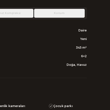
nut Kompleksi
Konum
Daire
Yeni
345
m²
6+2
Doğa, Havuz
enlik kameraları
Çocuk parkı