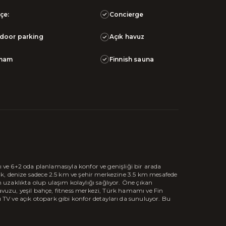
çe:
Concierge
door parking
Açık havuz
mam
Finnish sauna
ı ve 6+2 oda planlamasıyla konfor ve genişliği bir arada
k, denize sadece 2.5 km ve şehir merkezine 3.5 km mesafede
uzaklıkta olup ulaşım kolaylığı sağlıyor. Öne çıkan
havuzu, yeşil bahçe, fitness merkezi, Türk hamamı ve Fin
u TV ve açık otopark gibi konfor detayları da sunuluyor. Bu