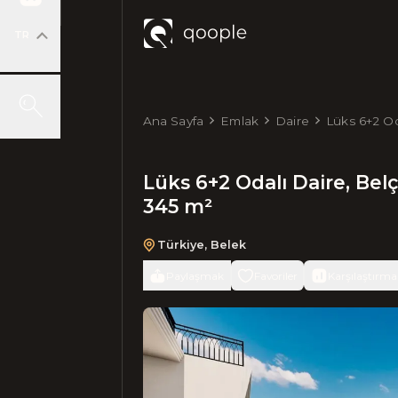
TR
Ana Sayfa
Emlak
Daire
Lüks 6+2 Od
m²
Lüks 6+2 Odalı Daire, Bel
345 m²
Türkiye
,
Belek
Paylaşmak
Favoriler
Karşılaştırma