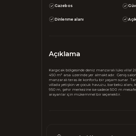
Gazebos
Güv
Dinlenme alanı
Açı
Açıklama
Kargıcak bölgesinde deniz manzaralı lüks villa! 2
450 m² arsa üzerinde yer almaktadır. Geniş salo
manzaralı teras ile konforlu bir yaşam sunar. T
villada yetişkin ve çocuk havuzu, barbekü alanı,
950 m, şehir merkezine ise sadece 500 m mesafedeki
arayanlar için mükemmel bir seçenektir.