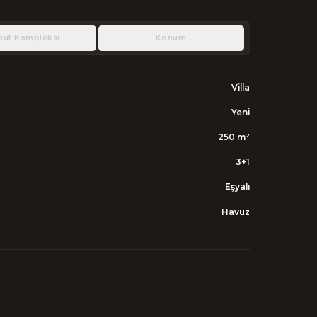
nut Kompleksi
Konum
Villa
Yeni
250
m²
3+1
Eşyalı
Havuz