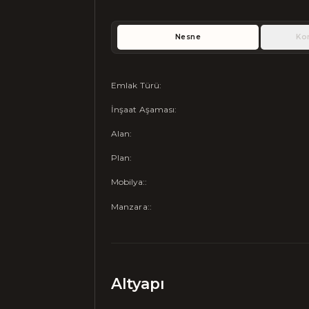
Nesne
Ko
Emlak Türü
:
İnşaat Aşaması
:
Alan
:
Plan
:
Mobilya:
:
Manzara:
:
Altyapı