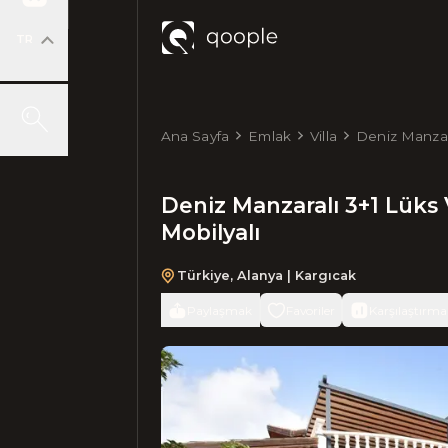
TR
Ana Sayfa
Emlak
Villa
Deniz Manzara
Mobilyalı
Deniz Manzaralı 3+1 Lüks V
Mobilyalı
Türkiye
,
Alanya
| Kargıcak
Paylaşmak
Favoriler
Karşılaştırma