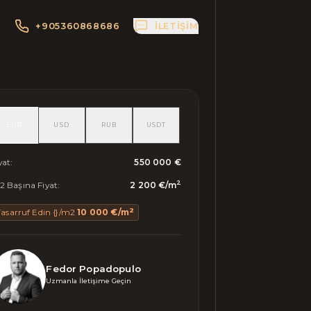
+905360868686
İLETIŞIM
EUR
USD
RUB
USDT
yat
:
550 000 €
2
 Başına Fiyat
:
2 200 €
/
m
2
Tasarruf Edin {}/m2
10 000 €
/
m
Fedor Popadopulo
Uzmanla İletişime Geçin