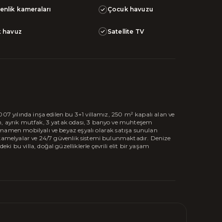
enlik kameraları
Çocuk havuzu
k havuz
Satellite TV
007 yılında inşa edilen bu 3+1 villamız, 250 m² kapalı alan ve
n, ayrık mutfak, 3 yatak odası, 3 banyo ve muhteşem
amamen mobilyalı ve beyaz eşyalı olarak satışa sunulan
 kamelyalar ve 24/7 güvenlik sistemi bulunmaktadır. Denize
 bu villa, doğal güzelliklerle çevrili elit bir yaşam