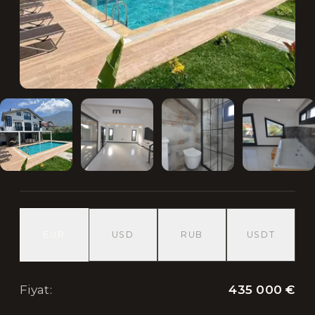
EUR
USD
RUB
USDT
435 000 €
Fiyat
: