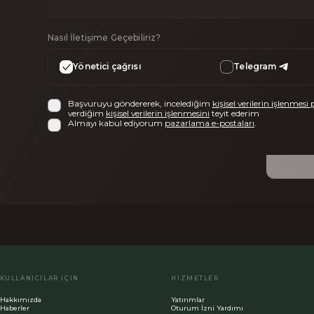
Nasıl İletişime Geçebiliriz?
Yönetici çağrısı
Telegram
Başvuruyu göndererek, incelediğim
kişisel verilerin işlenmesi 
verdiğim
kişisel verilerin işlenmesini
teyit ederim
Almayı kabul ediyorum
pazarlama e-postaları
.
KULLANICILAR İÇIN
HIZMETLER
Hakkımızda
Yatırımlar
Haberler
Oturum İzni Yardımı