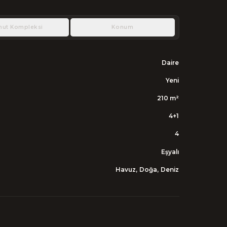
nut Kompleksi
Konum
Daire
Yeni
210
m²
4+1
4
Eşyalı
Havuz, Doğa, Deniz