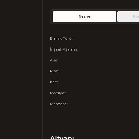
Nesne
Ko
Emlak Türü
:
İnşaat Aşaması
:
Alan
:
Plan
:
Kat:
:
Mobilya:
:
Manzara:
:
Altyapı