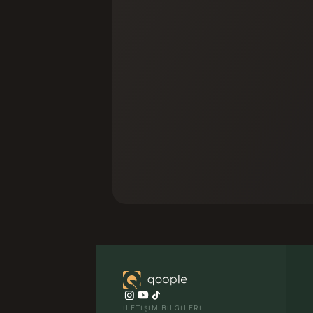
İLETIŞIM BILGILERI