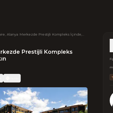
ire, Alanya Merkezde Prestijli Kompleks İçinde,
ize Yakın
rkezde Prestijli Kompleks
kın
Fi
m2
k
Yazdır