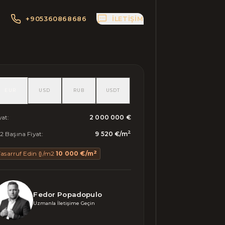
+905360868686
İLETIŞIM
EUR
USD
RUB
USDT
yat
:
2 000 000 €
2
 Başına Fiyat
:
9 520 €
/
m
2
Tasarruf Edin {}/m2
10 000 €
/
m
Fedor Popadopulo
Uzmanla İletişime Geçin