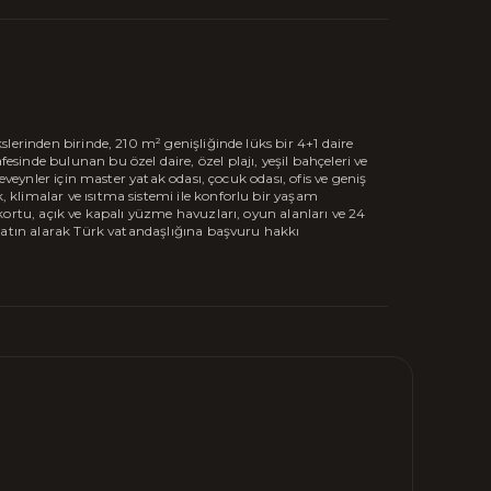
lerinden birinde, 210 m² genişliğinde lüks bir 4+1 daire
inde bulunan bu özel daire, özel plajı, yeşil bahçeleri ve
eveynler için master yatak odası, çocuk odası, ofis ve geniş
klimalar ve ısıtma sistemi ile konforlu bir yaşam
ortu, açık ve kapalı yüzme havuzları, oyun alanları ve 24
satın alarak Türk vatandaşlığına başvuru hakkı