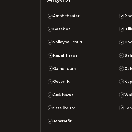
Amphitheater
Poo
Gazebos
Bill
Volleyball court
Çoc
Kapalı havuz
Bah
Game room
Caf
Güvenlik:
Kap
Açık havuz
Wal
Satellite TV
Ten
Jeneratör: