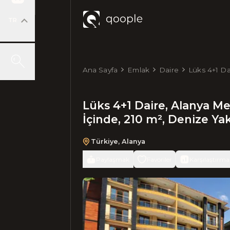
TR
Ana Sayfa
Emlak
Daire
Lüks 4+1 Da
210 m², Den
Lüks 4+1 Daire, Alanya Me
İçinde, 210 m², Denize Ya
Türkiye
,
Alanya
Paylaşmak
Favoriler
Karşılaştırma