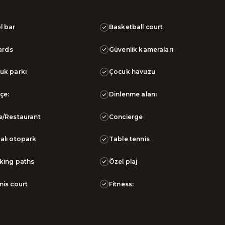
l bar
Basketball court
iards
Güvenlik kameraları
uk parkı
Çocuk havuzu
çe:
Dinlenme alanı
e/Restaurant
Concierge
alı otopark
Table tennis
king paths
Özel plaj
nis court
Fitness: