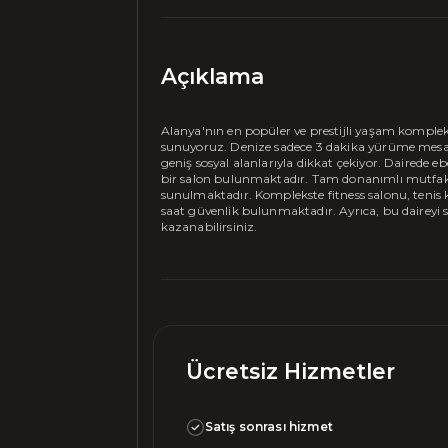
Açıklama
Alanya'nın en popüler ve prestijli yaşam kompleks
sunuyoruz. Denize sadece 3 dakika yürüme mesafes
geniş sosyal alanlarıyla dikkat çekiyor. Dairede eb
bir salon bulunmaktadır. Tam donanımlı mutfak, 
sunulmaktadır. Komplekste fitness salonu, tenis k
saat güvenlik bulunmaktadır. Ayrıca, bu daireyi 
kazanabilirsiniz.
Ücretsiz Hizmetler
Satış sonrası hizmet